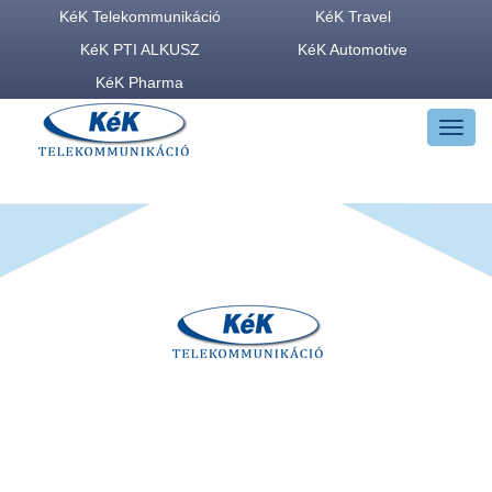
KéK Telekommunikáció
KéK Travel
KéK PTI ALKUSZ
KéK Automotive
KéK Pharma
MENU